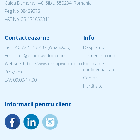
Calea Dumbrăvii 40, Sibiu 550234, Romania
Reg No
08429573
VAT No GB 171653311
Contacteaza-ne
Info
Tel:
+40 722 117 487
(WhatsApp)
Despre noi
Email: RO@eshopwedrop.com
Termeni si conditii
Website: https://www.eshopwedrop.ro
Politica de
confidentialitate
Program:
Contact
L-V: 09:00-17:00
Hartă site
Informatii pentru client