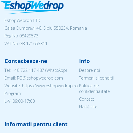
EshopWedrop LTD
Calea Dumbrăvii 40, Sibiu 550234, Romania
Reg No
08429573
VAT No GB 171653311
Contacteaza-ne
Info
Tel:
+40 722 117 487
(WhatsApp)
Despre noi
Email: RO@eshopwedrop.com
Termeni si conditii
Website: https://www.eshopwedrop.ro
Politica de
confidentialitate
Program:
Contact
L-V: 09:00-17:00
Hartă site
Informatii pentru client