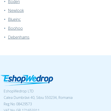
Boden
Newlook
Blueinc
Boohoo
Debenhams
EshopWedrop LTD
Calea Dumbrăvii 40, Sibiu 550234, Romania
Reg No
08429573
VAT No GB 171653311