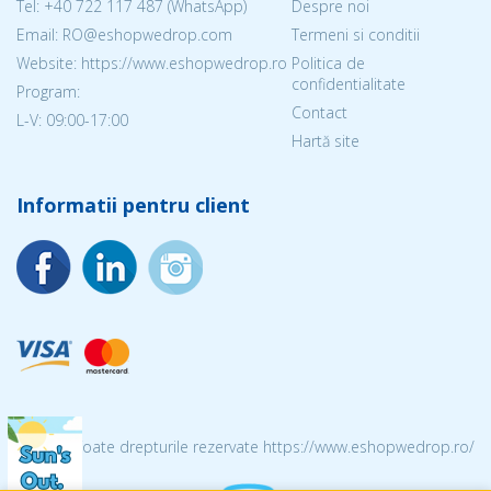
Tel:
+40 722 117 487
(WhatsApp)
Despre noi
Email: RO@eshopwedrop.com
Termeni si conditii
Website: https://www.eshopwedrop.ro
Politica de
confidentialitate
Program:
Contact
L-V: 09:00-17:00
Hartă site
Informatii pentru client
© 2026 Toate drepturile rezervate https://www.eshopwedrop.ro/