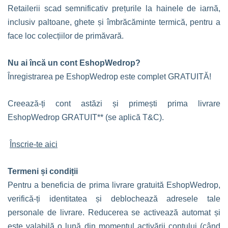
Retailerii scad semnificativ prețurile la hainele de iarnă,
inclusiv paltoane, ghete și îmbrăcăminte termică, pentru a
face loc colecțiilor de primăvară.
Nu ai încă un cont EshopWedrop?
Înregistrarea pe EshopWedrop este complet GRATUITĂ!
Creează-ți cont astăzi și primești prima livrare
EshopWedrop GRATUIT** (se aplică T&C).
Înscrie-te aici
Termeni și condiții
Pentru a beneficia de prima livrare gratuită EshopWedrop,
verifică-ți identitatea și deblochează adresele tale
personale de livrare. Reducerea se activează automat și
este valabilă o lună din momentul activării contului (când