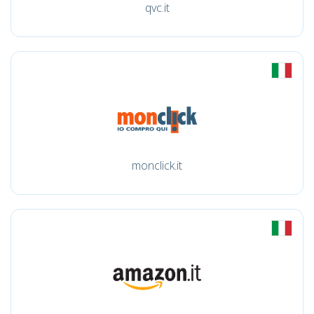
qvc.it
monclick.it