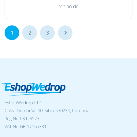
tchibo.de
1
2
3
...
EshopWedrop LTD
Calea Dumbrăvii 40, Sibiu 550234, Romania
Reg No
08429573
VAT No GB 171653311