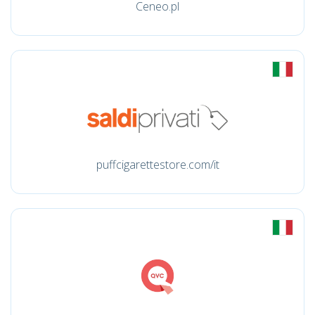
Ceneo.pl
puffcigarettestore.com/it