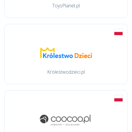
ToysPlanet.pl
Krolestwodzieci.pl