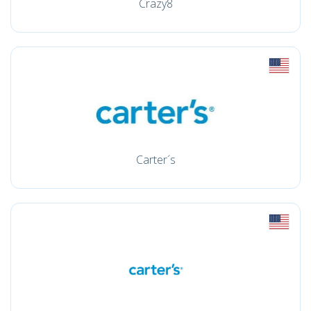
Crazy8
Carter´s