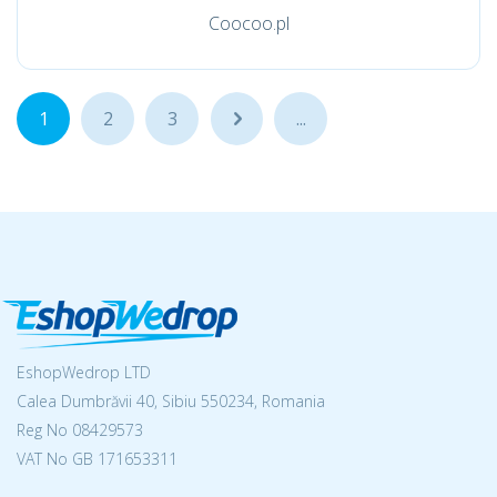
Coocoo.pl
1
2
3
...
...
EshopWedrop LTD
Calea Dumbrăvii 40, Sibiu 550234, Romania
Reg No
08429573
VAT No GB 171653311