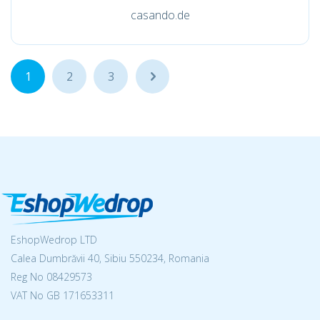
casando.de
1
2
3
...
EshopWedrop LTD
Calea Dumbrăvii 40, Sibiu 550234, Romania
Reg No
08429573
VAT No GB 171653311