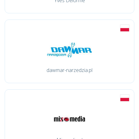
Yves Delorme
dawmar-narzedzia.pl