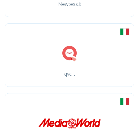
Newtess.it
qvc.it