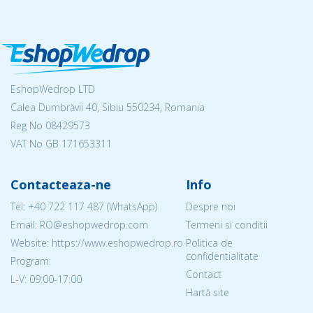
EshopWedrop LTD
Calea Dumbrăvii 40, Sibiu 550234, Romania
Reg No
08429573
VAT No GB 171653311
Contacteaza-ne
Info
Tel:
+40 722 117 487
(WhatsApp)
Despre noi
Email: RO@eshopwedrop.com
Termeni si conditii
Website: https://www.eshopwedrop.ro
Politica de
confidentialitate
Program:
Contact
L-V: 09:00-17:00
Hartă site