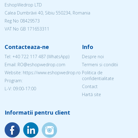
EshopWedrop LTD
Calea Dumbrăvii 40, Sibiu 550234, Romania
Reg No
08429573
VAT No GB 171653311
Contacteaza-ne
Info
Tel:
+40 722 117 487
(WhatsApp)
Despre noi
Email: RO@eshopwedrop.com
Termeni si conditii
Website: https://www.eshopwedrop.ro
Politica de
confidentialitate
Program:
Contact
L-V: 09:00-17:00
Hartă site
Informatii pentru client