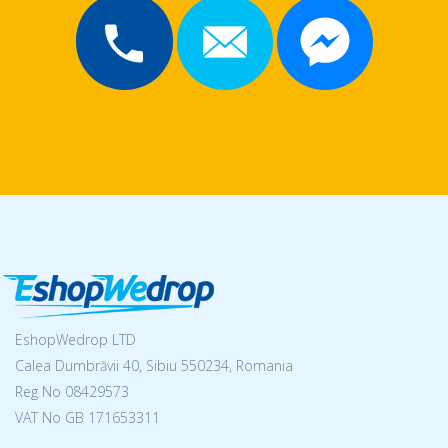
EshopWedrop LTD
Calea Dumbrăvii 40, Sibiu 550234, Romania
Reg No
08429573
VAT No GB 171653311