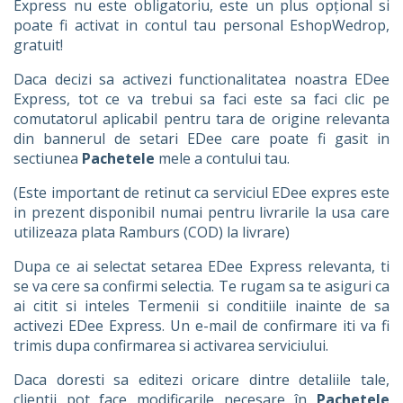
Express nu este obligatoriu, este un plus opțional si
poate fi activat in contul tau personal EshopWedrop,
gratuit!
Daca decizi sa activezi functionalitatea noastra EDee
Express, tot ce va trebui sa faci este sa faci clic pe
comutatorul aplicabil pentru tara de origine relevanta
din bannerul de setari EDee care poate fi gasit in
sectiunea
Pachetele
mele a contului tau.
(Este important de retinut ca serviciul EDee expres este
in prezent disponibil numai pentru livrarile la usa care
utilizeaza plata Ramburs (COD) la livrare)
Dupa ce ai selectat setarea EDee Express relevanta, ti
se va cere sa confirmi selectia. Te rugam sa te asiguri ca
ai citit si inteles Termenii si conditiile inainte de sa
activezi EDee Express. Un e-mail de confirmare iti va fi
trimis dupa confirmarea si activarea serviciului.
Daca doresti sa editezi oricare dintre detaliile tale,
clientii pot face modificarile necesare în
Pachetele