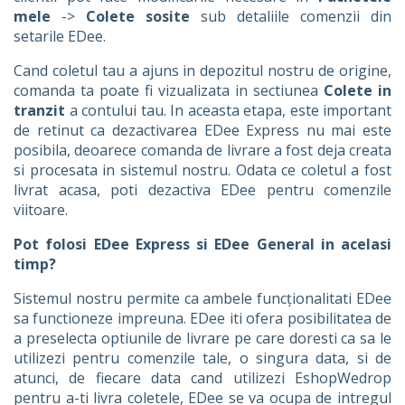
mele
->
Colete sosite
sub detaliile comenzii din
setarile EDee.
Cand coletul tau a ajuns in depozitul nostru de origine,
comanda ta poate fi vizualizata in sectiunea
Colete in
tranzit
a contului tau. In aceasta etapa, este important
de retinut ca dezactivarea EDee Express nu mai este
posibila, deoarece comanda de livrare a fost deja creata
si procesata in sistemul nostru. Odata ce coletul a fost
livrat acasa, poti dezactiva EDee pentru comenzile
viitoare.
Pot folosi EDee Express si EDee General in acelasi
timp?
Sistemul nostru permite ca ambele funcționalitati EDee
sa functioneze impreuna. EDee iti ofera posibilitatea de
a preselecta optiunile de livrare pe care doresti ca sa le
utilizezi pentru comenzile tale, o singura data, si de
atunci, de fiecare data cand utilizezi EshopWedrop
pentru a-ti livra coletele, EDee se va ocupa de intregul