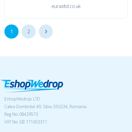
euraxltd.co.uk
1
2
...
EshopWedrop LTD
Calea Dumbrăvii 40, Sibiu 550234, Romania
Reg No
08429573
VAT No GB 171653311