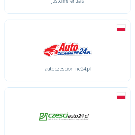
Justdifferentials
autoczescionline24.pl