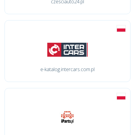
czesciauto24.pl
e-katalog.intercars.com.pl