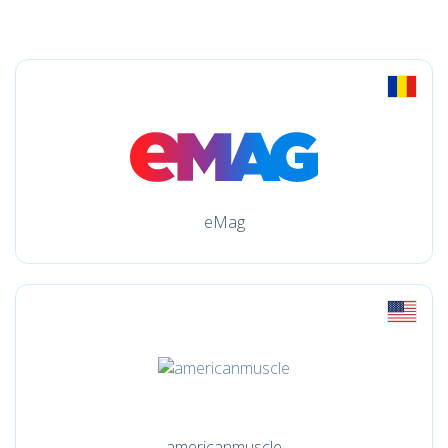
eMag
americanmuscle