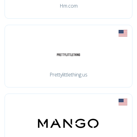
Hm.com
Prettylittlething.us