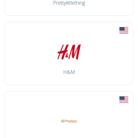
Prettylittlething
H&M