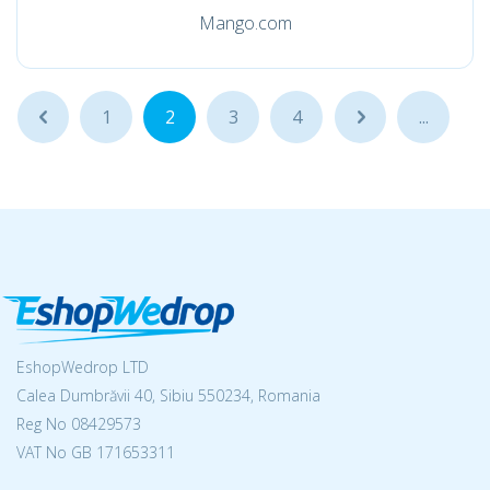
Mango.com
...
1
2
3
4
...
...
EshopWedrop LTD
Calea Dumbrăvii 40, Sibiu 550234, Romania
Reg No
08429573
VAT No GB 171653311