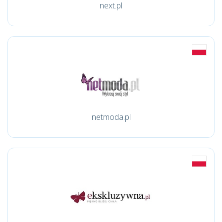
next.pl
netmoda.pl