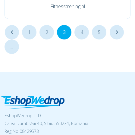
Fitnesstrening.pl
...
1
2
3
4
5
...
...
EshopWedrop LTD
Calea Dumbrăvii 40, Sibiu 550234, Romania
Reg No
08429573