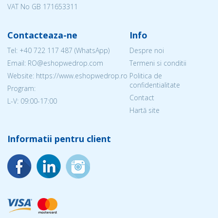
VAT No GB 171653311
Contacteaza-ne
Info
Tel:
+40 722 117 487
(WhatsApp)
Despre noi
Email: RO@eshopwedrop.com
Termeni si conditii
Website: https://www.eshopwedrop.ro
Politica de
confidentialitate
Program:
Contact
L-V: 09:00-17:00
Hartă site
Informatii pentru client