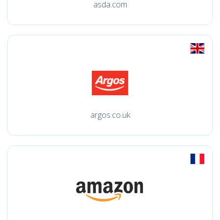
asda.com
argos.co.uk