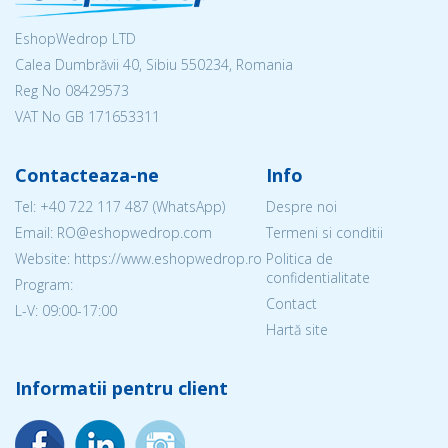
EshopWedrop LTD
Calea Dumbrăvii 40, Sibiu 550234, Romania
Reg No
08429573
VAT No GB 171653311
Contacteaza-ne
Info
Tel:
+40 722 117 487
(WhatsApp)
Despre noi
Email: RO@eshopwedrop.com
Termeni si conditii
Website: https://www.eshopwedrop.ro
Politica de
confidentialitate
Program:
Contact
L-V: 09:00-17:00
Hartă site
Informatii pentru client