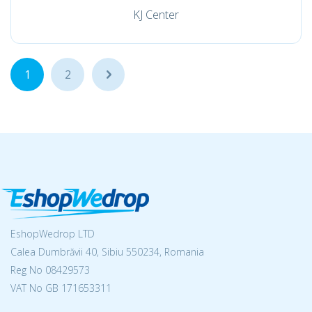
KJ Center
1
2
...
EshopWedrop LTD
Calea Dumbrăvii 40, Sibiu 550234, Romania
Reg No
08429573
VAT No GB 171653311