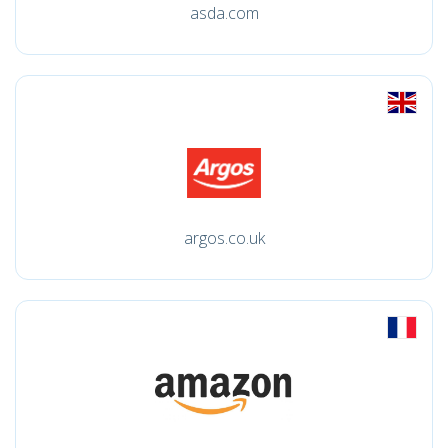
asda.com
argos.co.uk