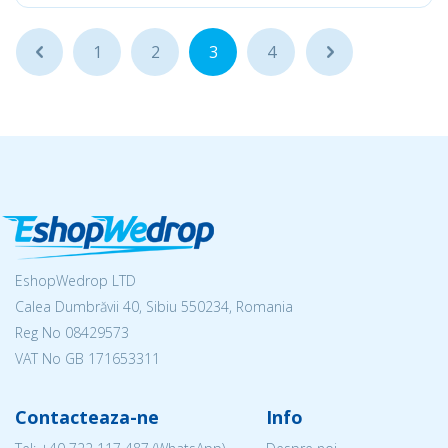
...
1
2
3
4
...
EshopWedrop LTD
Calea Dumbrăvii 40, Sibiu 550234, Romania
Reg No
08429573
VAT No GB 171653311
Contacteaza-ne
Info