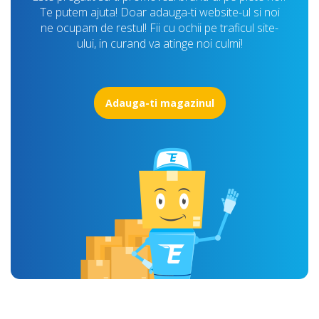
Te putem ajuta! Doar adauga-ti website-ul si noi
ne ocupam de restul! Fii cu ochii pe traficul site-
ului, in curand va atinge noi culmi!
Adauga-ti magazinul