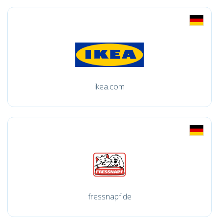
ikea.com
fressnapf.de