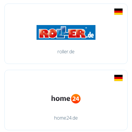
roller.de
home24.de