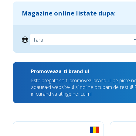
Magazine online listate dupa:
Promoveaza-ti brand-ul
Este pregatit sa-ti promovezi brand-ul pe piete n
adauga-ti website-ul si noi ne ocupam de restul! Fii 
in curand va atinge noi culmi!