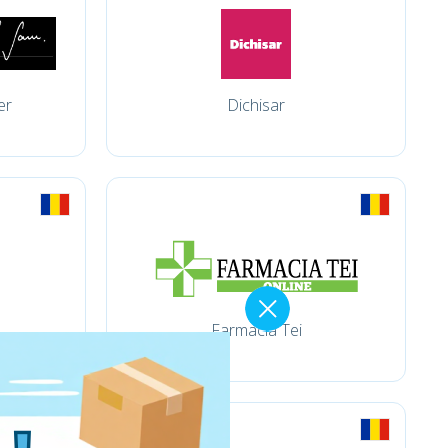
er
Dichisar
Farmacia Tei