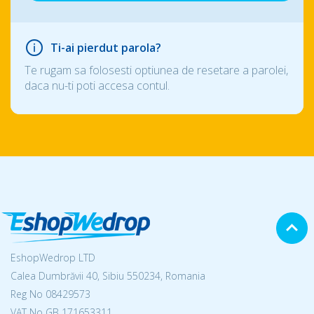
Ti-ai pierdut parola?
Te rugam sa folosesti optiunea de resetare a parolei,
daca nu-ti poti accesa contul.
EshopWedrop LTD
Calea Dumbrăvii 40, Sibiu 550234, Romania
Reg No
08429573
VAT No GB 171653311