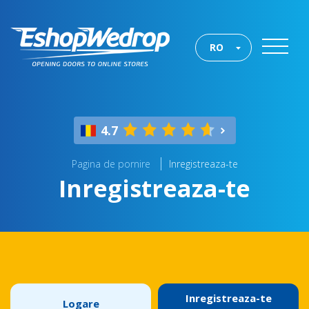
RO
4.7
Pagina de pornire
Inregistreaza-te
Inregistreaza-te
Inregistreaza-te
Logare