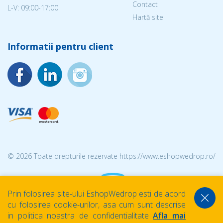
Contact
L-V: 09:00-17:00
Hartă site
Informatii pentru client
© 2026 Toate drepturile rezervate https://www.eshopwedrop.ro/
Prin folosirea site-ului EshopWedrop esti de acord
cu folosirea cookie-urilor, asa cum sunt descrise
in politica noastra de confidentialitate
Afla mai