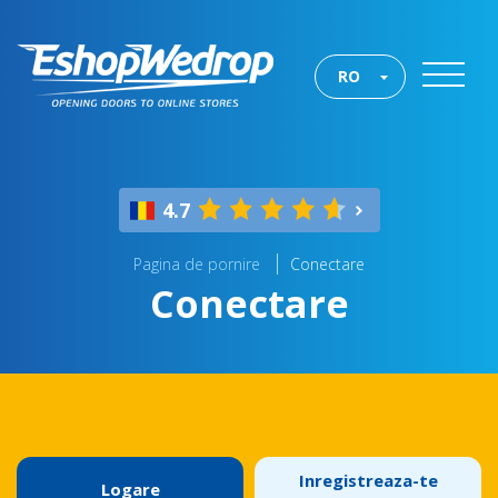
RO
4.7
Pagina de pornire
Conectare
Conectare
Inregistreaza-te
Logare