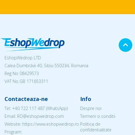
EshopWedrop LTD
Calea Dumbrăvii 40, Sibiu 550234, Romania
Reg No
08429573
VAT No GB 171653311
Contacteaza-ne
Info
Tel:
+40 722 117 487
(WhatsApp)
Despre noi
Email: RO@eshopwedrop.com
Termeni si conditii
Website: https://www.eshopwedrop.ro
Politica de
confidentialitate
Program: