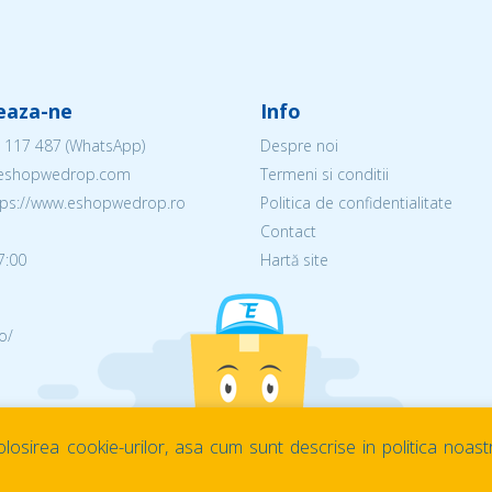
eaza-ne
Info
 117 487
(WhatsApp)
Despre noi
@eshopwedrop.com
Termeni si conditii
ttps://www.eshopwedrop.ro
Politica de confidentialitate
Contact
7:00
Hartă site
o/
losirea cookie-urilor, asa cum sunt descrise in politica noast