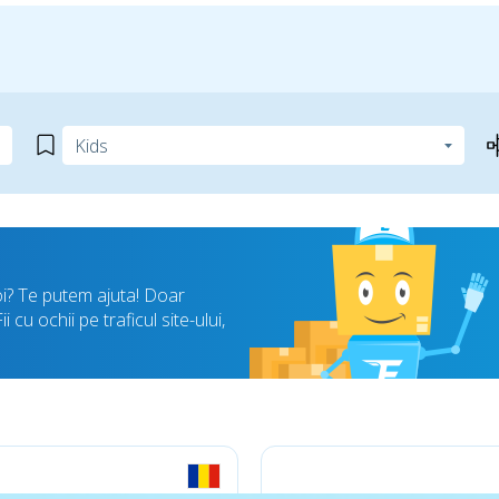
oi? Te putem ajuta! Doar
cu ochii pe traficul site-ului,