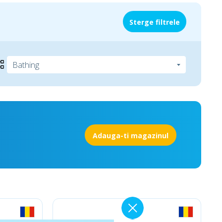
Sterge filtrele
Adauga-ti magazinul