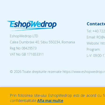
Contact
Tel:
+40 722
EshopWedrop LTD
Email: RO
Calea Dumbrăvii 40, Sibiu 550234, Romania
Website: h
Reg No
08429573
Program:
VAT No GB 171653311
L-V: 09:00-1
© 2026 Toate drepturile rezervate https://www.eshopwedrop.r
Prin folosirea site-ului EshopWedrop esti de acord cu fo
confidentialitate
Afla mai multe