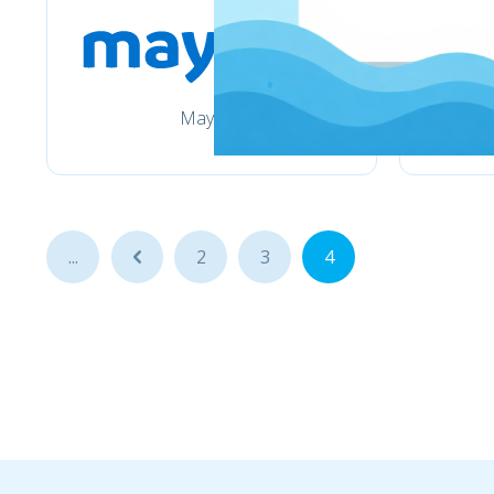
Mayoral
...
...
2
3
4