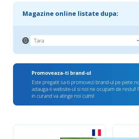
Magazine online listate dupa:
Promoveaza-ti brand-ul
Este pregatit sa-ti promovezi brand-ul pe piete n
adauga-ti website-ul si noi ne ocupam de restul! Fii 
in curand va atinge noi culmi!