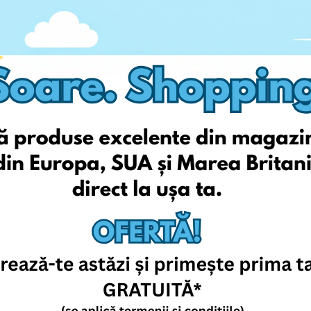
Adinish
Auchan
Bringo
Elefant