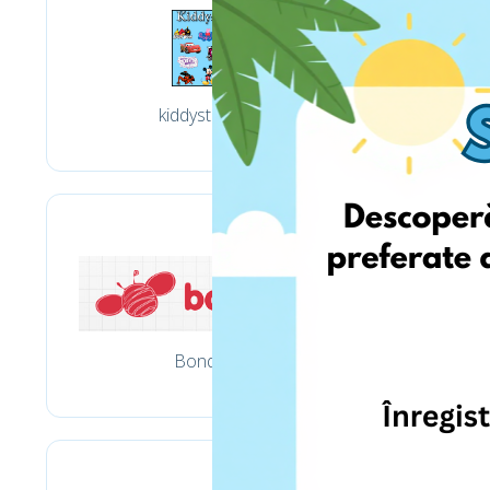
kiddystores.fr
Bondarel