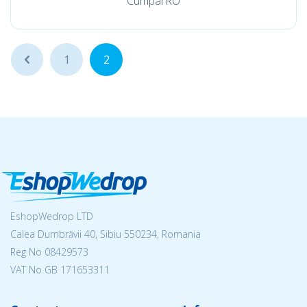
CumparRO
...
1
2
EshopWedrop LTD
Calea Dumbrăvii 40, Sibiu 550234, Romania
Reg No
08429573
VAT No GB 171653311