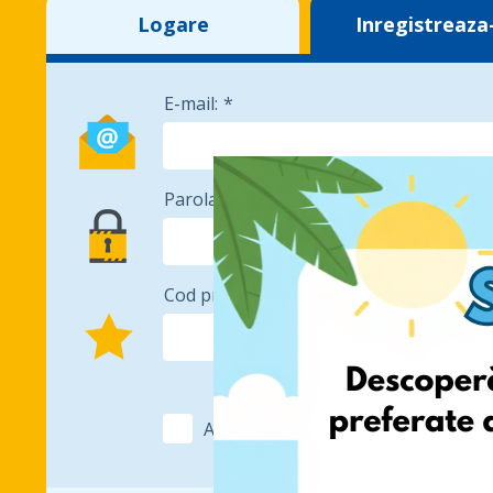
Logare
Inregistreaza
E-mail:
Parola:
Cod promotional:
Am citit si sunt de acord cu
Privacy 