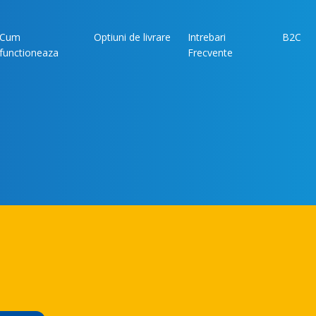
Cum
Optiuni de livrare
Intrebari
B2C
functioneaza
Frecvente