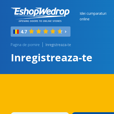
Idei cumparaturi
online
4.7
Pagina de pornire
Inregistreaza-te
Inregistreaza-te