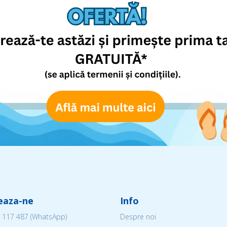
aca nu-ti poti accesa contul.
eaza-ne
Info
 117 487
(WhatsApp)
Despre noi