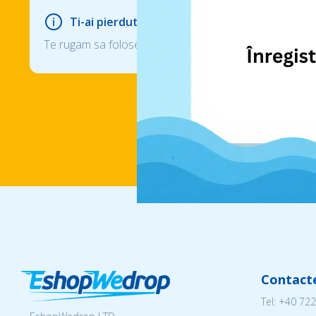
Ti-ai pierdut parola?
Te rugam sa folosesti optiunea de resetare a parolei, d
Contact
Tel:
+40 722