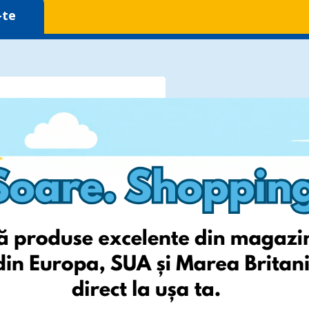
-te
policy