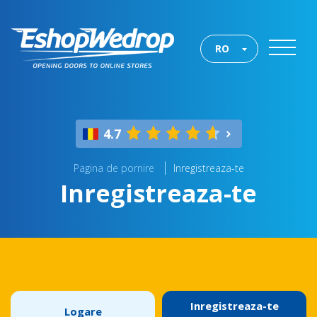
RO
4.7
Pagina de pornire
Inregistreaza-te
Inregistreaza-te
Inregistreaza-te
Logare