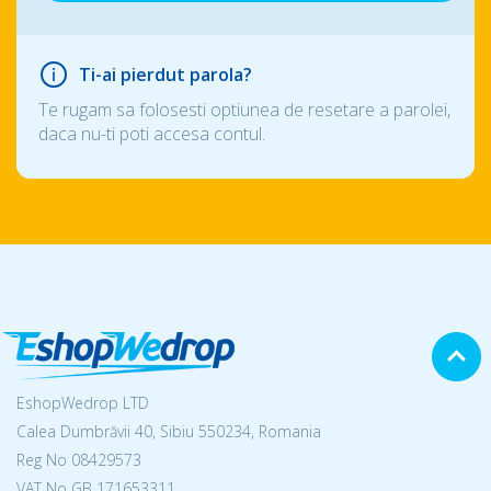
Ti-ai pierdut parola?
Te rugam sa folosesti optiunea de resetare a parolei,
daca nu-ti poti accesa contul.
EshopWedrop LTD
Calea Dumbrăvii 40, Sibiu 550234, Romania
Reg No
08429573
VAT No GB 171653311